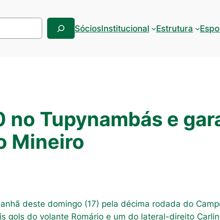
Sócios
Institucional
Estrutura
Espo
 0 no Tupynambás e gara
o Mineiro
anhã deste domingo (17) pela décima rodada do Campe
s gols do volante Romário e um do lateral-direito Carli