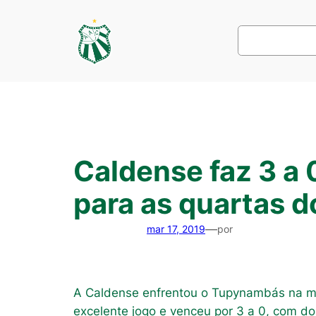
Pular
para
Pesquisar
o
conteúdo
Caldense faz 3 a
para as quartas d
—
mar 17, 2019
por
A Caldense enfrentou o Tupynambás na m
excelente jogo e venceu por 3 a 0, com doi