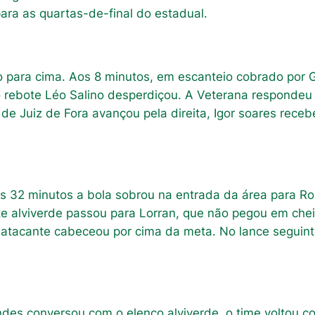
para as quartas-de-final do estadual.
 para cima. Aos 8 minutos, em escanteio cobrado por G
o rebote Léo Salino desperdiçou. A Veterana respondeu 
 de Juiz de Fora avançou pela direita, Igor soares rece
s 32 minutos a bola sobrou na entrada da área para Ro
te alviverde passou para Lorran, que não pegou em che
o atacante cabeceou por cima da meta. No lance seguint
ndes conversou com o elenco alviverde, o time voltou 