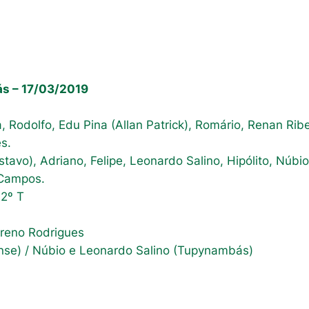
ás – 17/03/2019
a, Rodolfo, Edu Pina (Allan Patrick), Romário, Renan Ribe
s.
tavo), Adriano, Felipe, Leonardo Salino, Hipólito, Núbio
Campos.
 2º T
reno Rodrigues
nse) / Núbio e Leonardo Salino (Tupynambás)