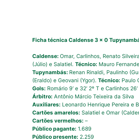
Ficha técnica Caldense 3 x 0 Tupynamb
Caldense:
Omar, Carlinhos, Renato Silveir
(Júlio) e Salatiel.
Técnico:
Mauro Fernande
Tupynambás:
Renan Rinaldi, Paulinho (Gus
(Eraldo) e Geovani (Ygor).
Técnico:
Paulo 
Gols:
Romário 9’ e 32’ 2º T e Carlinhos 26’
Árbitro:
Antônio Márcio Teixeira da Silva
Auxiliares:
Leonardo Henrique Pereira e B
Cartões amarelos:
Salatiel e Omar (Calde
Cartões vermelhos:
–
Público pagante:
1.689
Público presente:
2.259