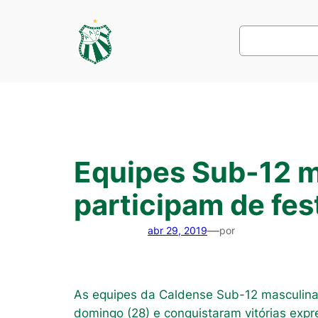
Pular
para
Pesquisar
o
conteúdo
Equipes Sub-12 m
participam de fe
—
abr 29, 2019
por
As equipes da Caldense Sub-12 masculina
domingo (28) e conquistaram vitórias expr