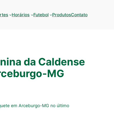
rtes
Horários
Futebol
Produtos
Contato
inina da Caldense
 Arceburgo-MG
squete em Arceburgo-MG no último