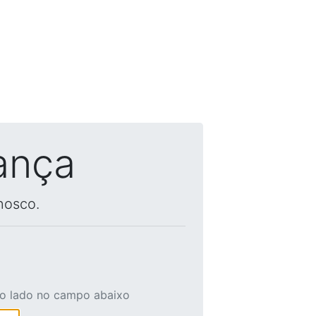
ança
nosco.
ao lado no campo abaixo