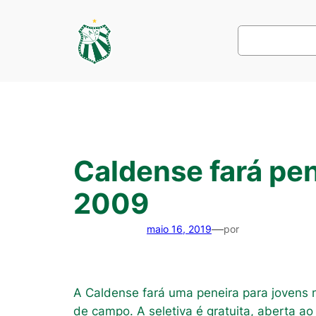
Pular
para
Pesquisar
o
conteúdo
Caldense fará pen
2009
—
maio 16, 2019
por
A Caldense fará uma peneira para jovens
de campo. A seletiva é gratuita, aberta a