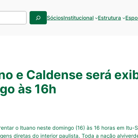
Sócios
Institucional
Estrutura
Espo
ano e Caldense será exi
ngo às 16h
ntar o Ituano neste domingo (16) às 16 horas em Itu-SP
gens diretas do interior paulista. Toda a nação alviverd