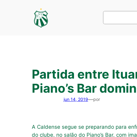
Pular
para
Pesquisar
o
conteúdo
Partida entre Itu
Piano’s Bar domi
—
jun 14, 2019
por
A Caldense segue se preparando para enfre
do clube, no salão do Piano’s Bar, com ima