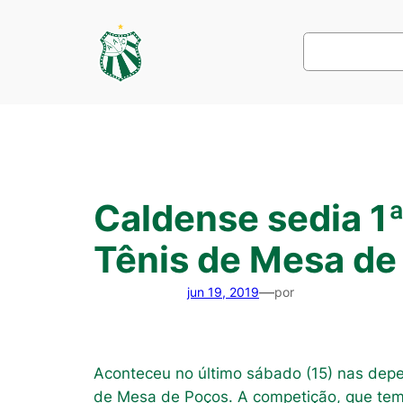
Pular
para
Pesquisar
o
conteúdo
Caldense sedia 1ª
Tênis de Mesa de
—
jun 19, 2019
por
Aconteceu no último sábado (15) nas depen
de Mesa de Poços. A competição, que tem