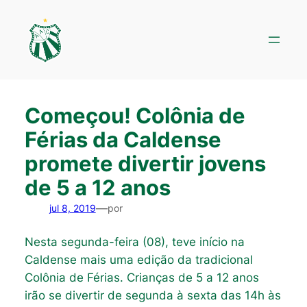
Pular
para
o
conteúdo
Começou! Colônia de
Férias da Caldense
promete divertir jovens
de 5 a 12 anos
—
jul 8, 2019
por
Nesta segunda-feira (08), teve início na
Caldense mais uma edição da tradicional
Colônia de Férias. Crianças de 5 a 12 anos
irão se divertir de segunda à sexta das 14h às