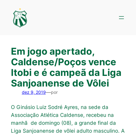
Pular
para
o
conteúdo
Em jogo apertado,
Caldense/Poços vence
Itobi e é campeã da Liga
Sanjoanense de Vôlei
—
dez 9, 2019
por
O Ginásio Luiz Sodré Ayres, na sede da
Associação Atlética Caldense, recebeu na
manhã de domingo (08), a grande final da
Liga Sanjoanense de vôlei adulto masculino. A