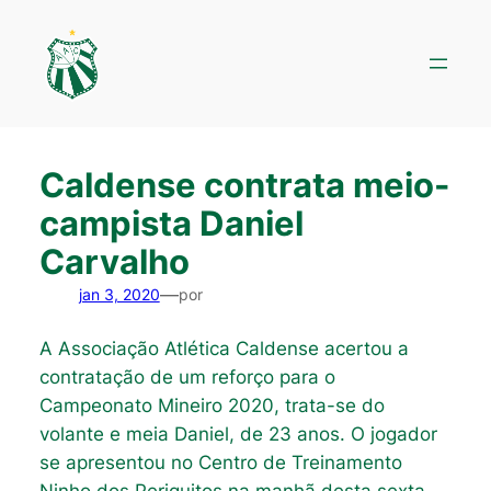
Pular
para
o
conteúdo
Caldense contrata meio-
campista Daniel
Carvalho
—
jan 3, 2020
por
A Associação Atlética Caldense acertou a
contratação de um reforço para o
Campeonato Mineiro 2020, trata-se do
volante e meia Daniel, de 23 anos. O jogador
se apresentou no Centro de Treinamento
Ninho dos Periquitos na manhã desta sexta-