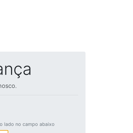
ança
nosco.
ao lado no campo abaixo