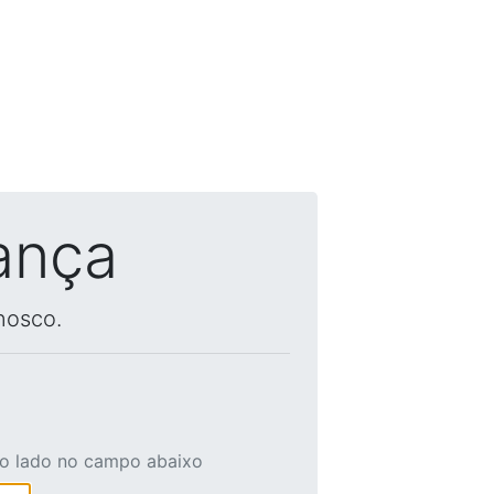
ança
nosco.
ao lado no campo abaixo