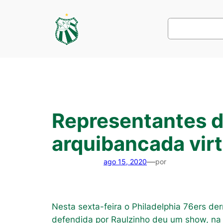
Pular
para
Pesquisar
o
conteúdo
Representantes d
arquibancada virt
—
ago 15, 2020
por
Nesta sexta-feira o Philadelphia 76ers de
defendida por Raulzinho deu um show, na