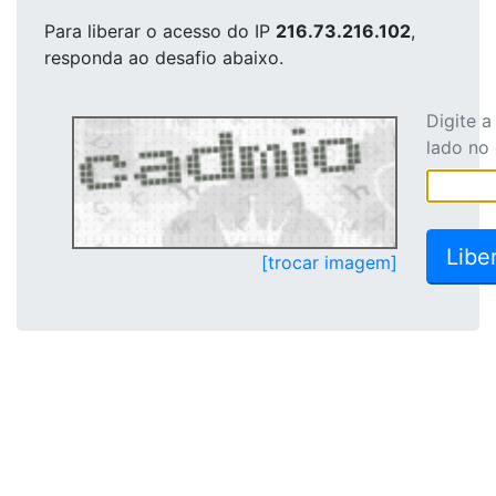
Para liberar o acesso
do IP
216.73.216.102
,
responda ao desafio abaixo.
Digite 
lado no
[trocar imagem]