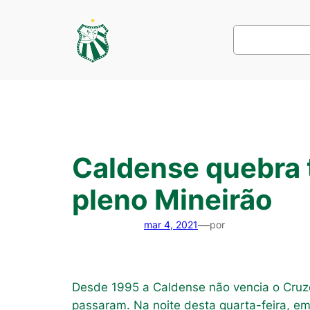
Pular
para
Pesquisar
o
conteúdo
Caldense quebra 
pleno Mineirão
—
mar 4, 2021
por
Desde 1995 a Caldense não vencia o Cruzei
passaram. Na noite desta quarta-feira, e