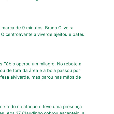
 marca de 9 minutos, Bruno Oliveira
O centroavante alviverde ajeitou e bateu
s Fábio operou um milagre. No rebote a
cou de fora da área e a bola passou por
efesa alviverde, mas parou nas mãos de
time todo no ataque e teve uma presença
es. Aos 27 Claudinho cobrou escanteio, a