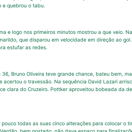
o e quebrou o tabu.
a e logo nos primeiros minutos mostrou a que veio. Na
rildo, que disparou em velocidade em direção ao gol. 
ra estufar as redes.
36, Bruno Oliveira teve grande chance, bateu bem, ma
 e acertou o travessão. Na sequência David Lazari arris
nce clara do Cruzeiro. Pottker aproveitou bobeada da d
 pouco todas as suas cinco alterações para colocar o 
 Verdão, bem postado, não dava espaço para finalizaçõ