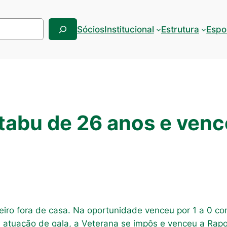
Sócios
Institucional
Estrutura
Espo
tabu de 26 anos e venc
ro fora de casa. Na oportunidade venceu por 1 a 0 com
m atuação de gala, a Veterana se impôs e venceu a Rapo