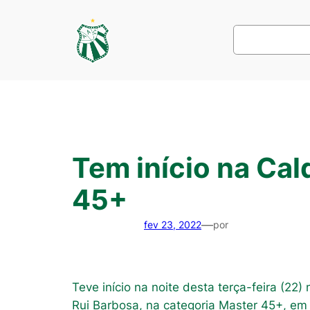
Pular
para
Pesquisar
o
conteúdo
Tem início na Cal
45+
—
fev 23, 2022
por
Teve início na noite desta terça-feira (22
Rui Barbosa, na categoria Master 45+, e