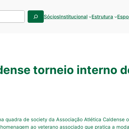
Sócios
Institucional
Estrutura
Espo
dense torneio interno d
) na quadra de society da Associação Atlética Caldense 
m homenagem ao veterano associado que pratica a modal