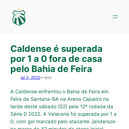
Pular
para
o
conteúdo
Caldense é superada
por 1 a 0 fora de casa
pelo Bahia de Feira
—
jul 3, 2022
por
A Caldense enfrentou o Bahia de Feira em
Feira de Santana-BA na Arena Cajueiro na
tarde deste sábado (02) pela 12ª rodada da
Série D 2022. A Veterana foi superada por 1 a
0, com gol marcado pelo atacante Janderson
na marca de 42 minutos da etapa inicial.