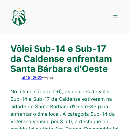
Pular
para
o
conteúdo
Vôlei Sub-14 e Sub-17
da Caldense enfrentam
Santa Bárbara d’Oeste
—
jul 18, 2022
por
No último sábado (16), as equipes de vôlei
Sub-14 e Sub-17 da Caldense estiveram na
cidade de Santa Barbara d’Oeste-SP para
enfrentar o time local. A categoria Sub-14 da
Veterana venceu por 3 a 0, a destaque da
partida foi a atleta Ana Franco. Em seguida foi