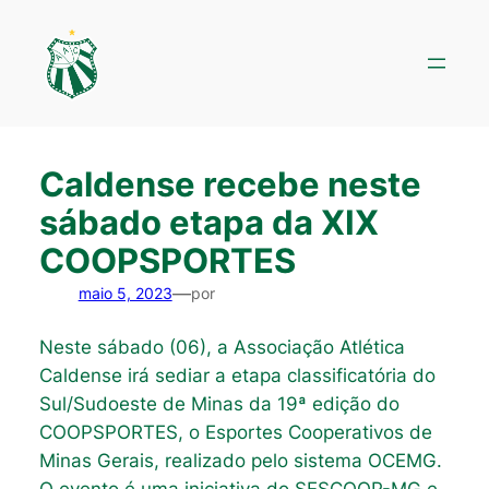
Pular
para
o
conteúdo
Caldense recebe neste
sábado etapa da XIX
COOPSPORTES
—
maio 5, 2023
por
Neste sábado (06), a Associação Atlética
Caldense irá sediar a etapa classificatória do
Sul/Sudoeste de Minas da 19ª edição do
COOPSPORTES, o Esportes Cooperativos de
Minas Gerais, realizado pelo sistema OCEMG.
O evento é uma iniciativa do SESCOOP-MG e