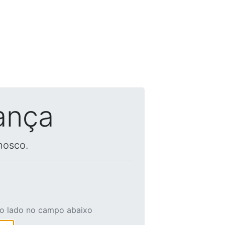
ança
nosco.
ao lado no campo abaixo